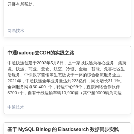
开展有所帮助。
网易技术
中通hadoop去CDH的实践之路
中通快递创建于2002年5月8日，是一家以快递为核心业务，集跨
境、快运、商业、云仓、航空、冷链、金融、智能、兔喜社区生
活服务、中快数字营销等生态版块于一体的综合物流服务企业。
2021年，中通快递全年业务量达到223亿件，同比增长31.1%。
全网服务网点30,400+个，转运中心99个，直接网络合作伙伴
5700+个，自有干线运输车辆10,900辆（其中超9000辆为高运力
甩挂车），干线运输线路约3700条，网络通达99%以上的区县，
如下图展示了一个快递的生命周期，五个字概括就是收发到派
乡镇覆盖率超过93%。科技中通大数据中心支撑了公司的业务，
签。首先，客户通过线上或线下的方式和快递员取得联系，填写
中通技术
现在有了两个IDC，Hadoop集群规模达到了上千台，存储达到了
寄件人等信息，将快递A交给快递员。快递A经过称重、打单、扫
18PB+，线上日活任务数2w+，目前，仍处在快速增长期。
描、包装等步骤，由快递员送往发件网点，此过程称为揽收。然
后，发件网点的快递员将快递A进行建包、装包、装车，由发件
网点发出，发往首转运中心。快递A经首转运中心被运输到末转
基于 MySQL Binlog 的 Elasticsearch 数据同步实践