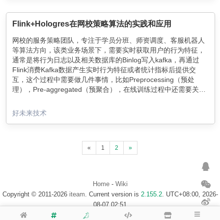
Flink+Hologres在网校策略算法的实践和应用
网校的服务策略团队，专注于学员分班、师资调度、客服机器人
等算法方向，该类业务场景下，需要实时获取用户的行为特征，
通常是将行为日志以及相关数据库的Binlog写入kafka，再通过
Flink消费Kafka数据产生实时行为特征或者统计指标后提供交
互，这个过程中需要做几件事情，比如Preprocessing（预处
理），Pre-aggregated（预聚合），在线训练过程中还需要关联
一些维表或者聚合特征，这些特征可能会全量加载到计算节点里
面，也有可能需要历史数据二次计算，就需要一个实时的OLAP
好未来技术
平台和高并发的点查服务，形成一个交互过程，最后将实时产生
的特征推到算法模块中。这个过程难点在于确定一个既可以提供
实时的OLAP还能提供高并发点查服务数据库。
«
1
2
»
Home
-
Wiki
Copyright © 2011-2026
iteam
. Current version is
2.155.2
. UTC+08:00, 2026-
08-07 02:51
浙ICP备14020137号-1
$Map of visitor$