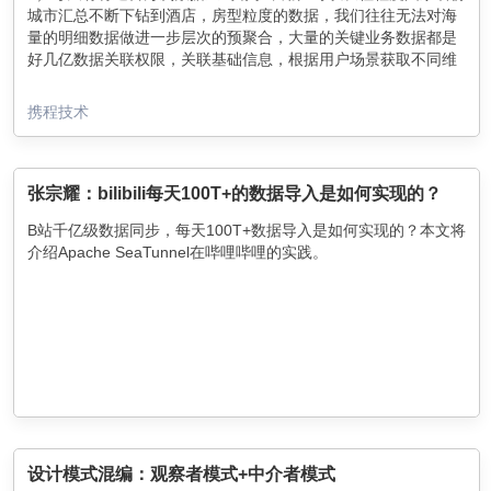
城市汇总不断下钻到酒店，房型粒度的数据，我们往往无法对海
量的明细数据做进一步层次的预聚合，大量的关键业务数据都是
好几亿数据关联权限，关联基础信息，根据用户场景获取不同维
度的汇总数据；
3）为了让用户无论在app端还是pc端查询数据提供秒出的效果，
携程技术
我们需要不断的探索，研究找到最合适的技术框架。
对此，我们尝试过关系型数据库，但千万级表关联数据库基本上
不太可能做到秒出，考虑过Sharding，但数据量大，各种成本都
很高。热数据存储到ElasticSearch，但无法跨索引关联，导致不
张宗耀：bilibili每天100T+的数据导入是如何实现的？
得不做宽表，因为权限，酒店信息会变，所以每次要刷全量数
B站千亿级数据同步，每天100T+数据导入是如何实现的？本文将
据，不适用于大表更新，维护成本也很高。Redis键值对存储无法
介绍Apache SeaTunnel在哔哩哔哩的实践。
做到实时汇总，也测试过Presto，GreenPlum，kylin，真正让我
们停下来深入研究，不断的扩展使用场景的是ClickHouse。
设计模式混编：观察者模式+中介者模式