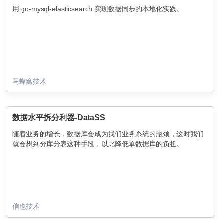
运中心。快递A到达末转运中心后，快递员根据三段码的解析将
用 go-mysql-elasticsearch 实现数据同步的本地化实践。
快递A递交到收件网点，收件网点对快递A进行拆包和分拣，此过
程包括发件和到件。快递A被分拣完，由快递员进行派件，最终
快递A被送达到收件客户手里，收件客户完成签收。在快递A整个
生命周期内，每个业务流程都会产生大量的数据，我们利用这些
数据，可以追踪快递A的轨迹，分析快递A的运送时效，分析快递
A的退改签等业务。当然，做上述事情的前提是，我们需要一个
稳定的、计算高效的、海量存储的基础大数据平台。
马蜂窝技术
数据水平拆分利器-DataSS
随着业务的增长，数据库会成为我们业务系统的瓶颈，这时我们
就会想到分库分表这种手段，以此降低单数据库的负担。
信也技术